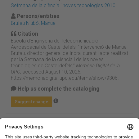
Setmana de la ciència i noves tecnologies 2010
Persons/entities
Brufau Niubó, Manuel
Citation
Escola d'Enginyeria de Telecomunicació i
Aeroespacial de Castelldefels, “Intervenció de Manuel
Brufau, director general de Indra, durant l'acte realitzat
per la Setmana de la ciència i de les noves
tecnologies de Castelldefels,”
Memòria Digital de la
UPC
, accessed August 10, 2026,
https://memoriadigital.upc.edu/items/show/9306
.
Help us complete the cataloging
Suggest change
Facebook
Twitter
Email