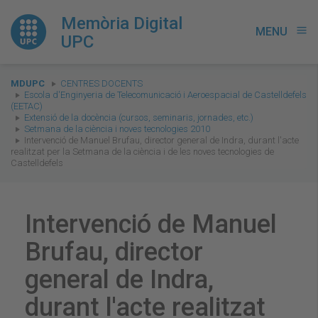
Memòria Digital
MENU
menu
UPC
You
MDUPC
CENTRES DOCENTS
are
Escola d'Enginyeria de Telecomunicació i Aeroespacial de Castelldefels
(EETAC)
here:
Extensió de la docència (cursos, seminaris, jornades, etc.)
Setmana de la ciència i noves tecnologies 2010
Intervenció de Manuel Brufau, director general de Indra, durant l'acte
realitzat per la Setmana de la ciència i de les noves tecnologies de
Castelldefels
Intervenció de Manuel
Brufau, director
general de Indra,
durant l'acte realitzat