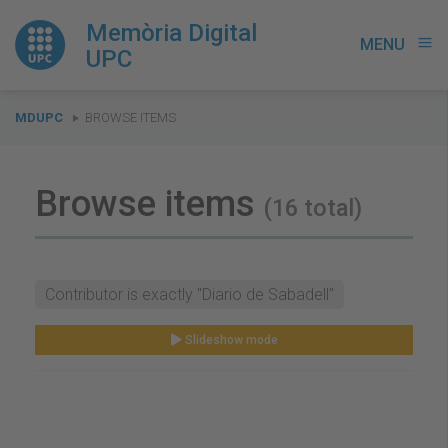
Memòria Digital
MENU
menu
UPC
You
MDUPC
BROWSE ITEMS
are
here:
Browse items
(16 total)
Contributor is exactly "Diario de Sabadell"
Slideshow mode