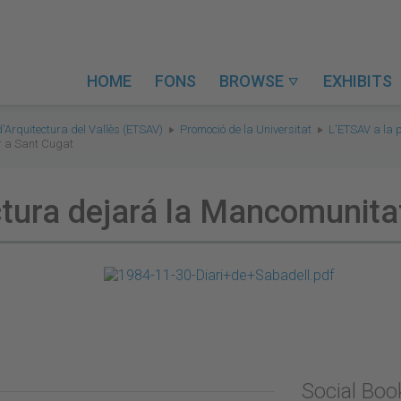
HOME
FONS
BROWSE
EXHIBITS

d'Arquitectura del Vallès (ETSAV)
Promoció de la Universitat
L'ETSAV a la 
r a Sant Cugat
tura dejará la Mancomunitat
Social Bo