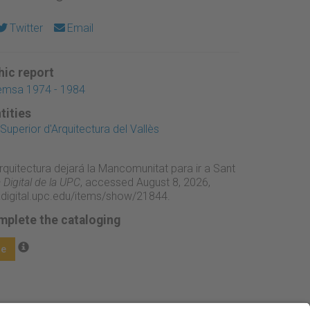
Twitter
Email
ic report
remsa 1974 - 1984
tities
uperior d'Arquitectura del Vallès
rquitectura dejará la Mancomunitat para ir a Sant
Digital de la UPC
, accessed August 8, 2026,
adigital.upc.edu/items/show/21844
.
mplete the cataloging
ge