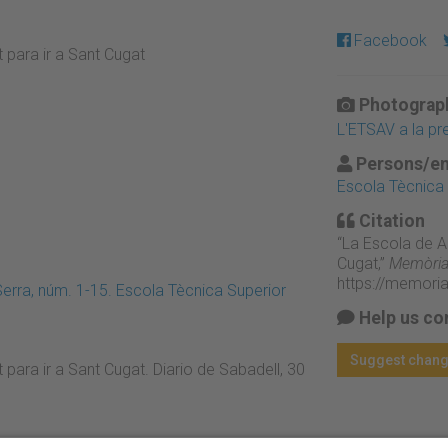
Facebook
 para ir a Sant Cugat
Photograph
L'ETSAV a la p
Persons/en
Escola Tècnica S
Citation
“La Escola de A
Cugat,”
Memòria 
https://memori
Serra, núm. 1-15. Escola Tècnica Superior
Help us co
Suggest chan
para ir a Sant Cugat. Diario de Sabadell, 30