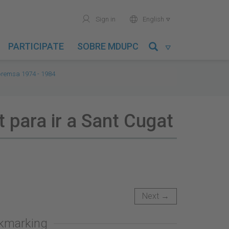
user
world
Sign in
English

PARTICIPATE
SOBRE MDUPC

premsa 1974 - 1984
 para ir a Sant Cugat
Next →
okmarking