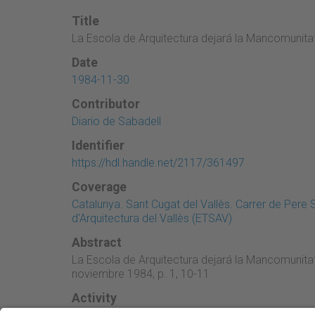
Title
La Escola de Arquitectura dejará la Mancomunitat
Date
1984-11-30
Contributor
Diario de Sabadell
Identifier
https://hdl.handle.net/2117/361497
Coverage
Catalunya. Sant Cugat del Vallès. Carrer de Pere 
d'Arquitectura del Vallès (ETSAV)
Abstract
La Escola de Arquitectura dejará la Mancomunitat 
noviembre 1984, p. 1, 10-11
Activity