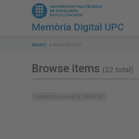
Memòria Digital UPC
You
are
MDUPC
BROWSE ITEMS
here:
Browse items
(22 total)
Contributor is exactly "UBUNTU"