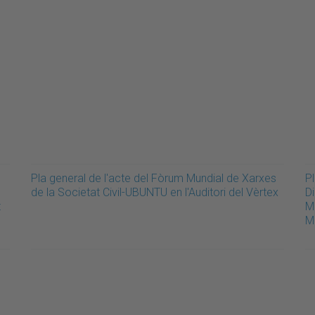
Pla general de l'acte del Fòrum Mundial de Xarxes
Pl
de la Societat Civil-UBUNTU en l'Auditori del Vèrtex
D
t
M
M