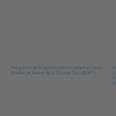
Pla general de la taula de ponents durant el Fòrum
P
Mundial de Xarxes de la Societat Civil-UBUNTU
c
F
U