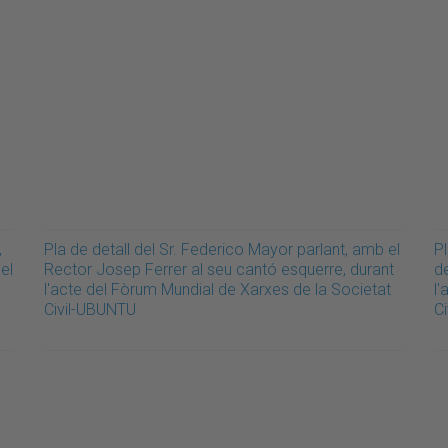
,
Pla de detall del Sr. Federico Mayor parlant, amb el
Pl
el
Rector Josep Ferrer al seu cantó esquerre, durant
de
l'acte del Fòrum Mundial de Xarxes de la Societat
l
Civil-UBUNTU
C