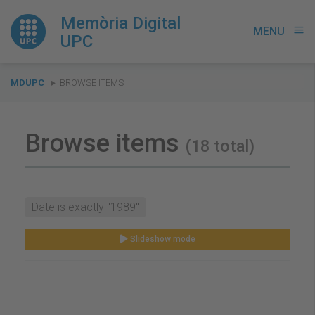
Memòria Digital
MENU
menu
UPC
You
MDUPC
BROWSE ITEMS
are
here:
Browse items
(18 total)
Date is exactly "1989"
Slideshow mode