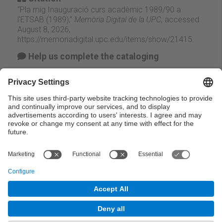
“Pla mig Inauguració curs acadèmic 1989/90 a
l'ETSAB (1989),”
Memòria Digital de la UPC
, accessed
August 8, 2026,
https://memoriadigital.upc.edu/items/show/21415
.
Help us complete the cataloging
Suggest change
Facebook
Twitter
Email
← Previous
Next →
© UPC Universitat Politècnica de Catalunya ·
BarcelonaTech