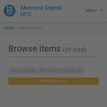
Memòria Digital
MENU
menu
UPC
You
MDUPC
BROWSE ITEMS
are
here:
Browse items
(28 total)
Date is exactly "1991-05-22 / 1992-05-13"
Slideshow mode