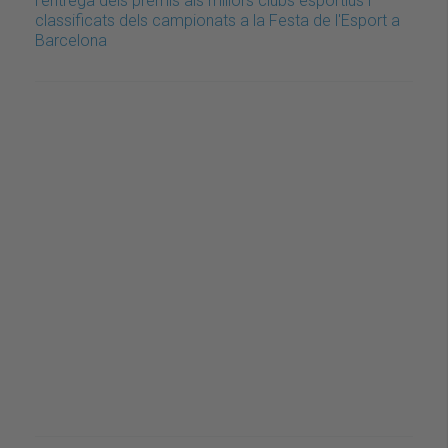
l'entrega dels premis als millors clubs esportius i
classificats dels campionats a la Festa de l'Esport a
Barcelona