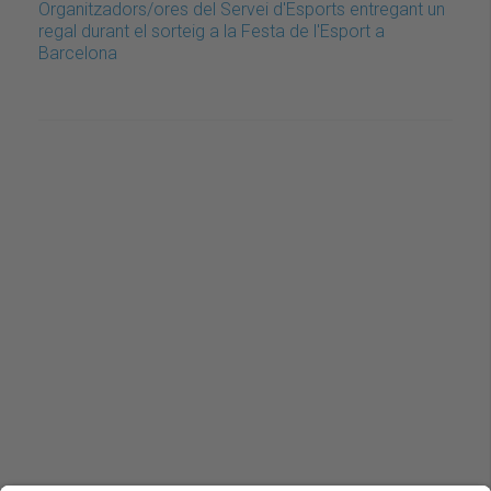
Organitzadors/ores del Servei d'Esports entregant un
regal durant el sorteig a la Festa de l'Esport a
Barcelona