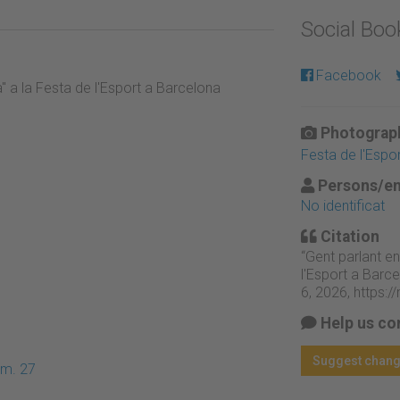
Social Bo
Facebook
a" a la Festa de l'Esport a Barcelona
Photograph
Festa de l'Espo
Persons/en
No identificat
Citation
“Gent parlant en
l'Esport a Barce
6, 2026,
https:
Help us co
Suggest chan
úm. 27