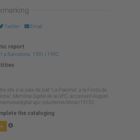
okmarking
Twitter
Email
ic report
rt a Barcelona. 1991 i 1992
tities
tre ells a la sala de ball "La Paloma" a la Festa de
lona,”
Memòria Digital de la UPC
, accessed August
//memoriadigital.upc.edu/items/show/19152
.
mplete the cataloging
ge