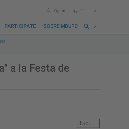
user
world
Sign in
English

PARTICIPATE
SOBRE MDUPC

1992
a" a la Festa de
Next →