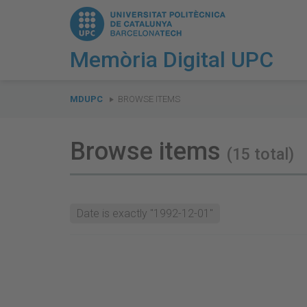
Memòria Digital UPC
You
are
MDUPC
BROWSE ITEMS
here:
Browse items
(15 total)
Date is exactly "1992-12-01"