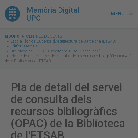
Memòria Digital
MENU
menu
UPC
You
MDUPC
CENTRES DOCENTS
are
Escola Tècnica Superior d'Arquitectura de Barcelona (ETSAB)
Edificis i espais
here:
Biblioteca de l'ETSAB (Desembre 1992 - Gener 1993)
Pla de detall del servei de consulta dels recursos bibliogràfics (OPAC)
de la Biblioteca de l'ETSAB
Pla de detall del servei
de consulta dels
recursos bibliogràfics
(OPAC) de la Biblioteca
de l'ETSAB