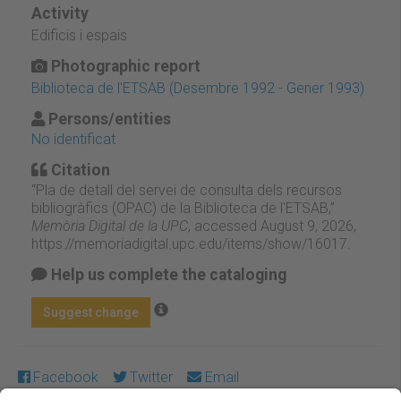
Activity
Edificis i espais
Photographic report
Biblioteca de l'ETSAB (Desembre 1992 - Gener 1993)
Persons/entities
No identificat
Citation
“Pla de detall del servei de consulta dels recursos
bibliogràfics (OPAC) de la Biblioteca de l'ETSAB,”
Memòria Digital de la UPC
, accessed August 9, 2026,
https://memoriadigital.upc.edu/items/show/16017
.
Help us complete the cataloging
Suggest change
Facebook
Twitter
Email