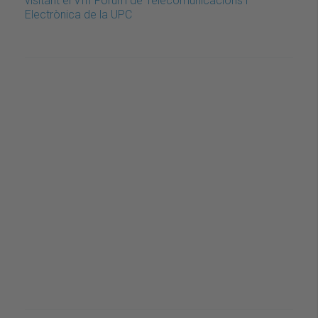
visitant el VIII Fòrum de Telecomunicacions i
Electrònica de la UPC