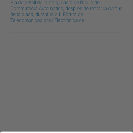
Pla de detall de la inauguració de l'Equip de
Commutació Automàtica, després de retirar la cortina
de la placa, durant el VIII Fòrum de
Telecomunicacions i Electrònica de…