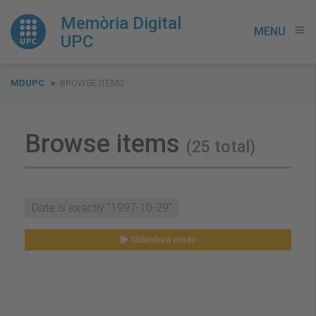
Memòria Digital
MENU
menu
UPC
You
MDUPC
BROWSE ITEMS
are
here:
Browse items
(25 total)
Date is exactly "1997-10-29"
Slideshow mode