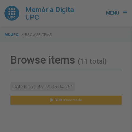
Memòria Digital
MENU
menu
UPC
You
MDUPC
BROWSE ITEMS
are
here:
Browse items
(11 total)
Date is exactly "2006-04-26"
Slideshow mode