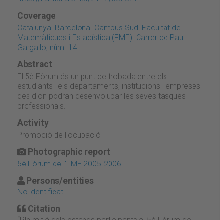
Coverage
Catalunya. Barcelona. Campus Sud. Facultat de
Matemàtiques i Estadística (FME). Carrer de Pau
Gargallo, núm. 14.
Abstract
El 5è Fòrum és un punt de trobada entre els
estudiants i els departaments, institucions i empreses
des d'on podran desenvolupar les seves tasques
professionals.
Activity
Promoció de l'ocupació
Photographic report
5è Fòrum de l'FME 2005-2006
Persons/entities
No identificat
Citation
“Pla mitjà dels estands participants al 5è Fòrum de