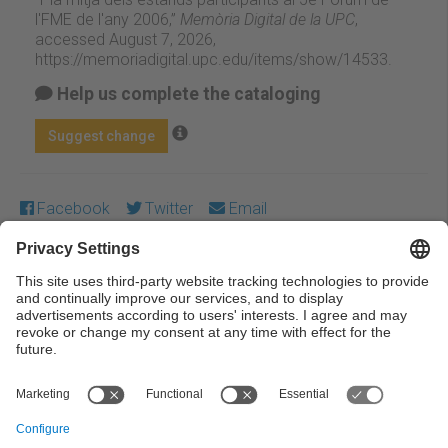
l'FME de l'any 2006,”
Memòria Digital de la UPC
,
accessed August 7, 2026,
https://memoriadigital.upc.edu/items/show/14533
.
Help us complete the cataloging
Suggest change
Facebook
Twitter
Email
Except where otherwise noted, content on this work is
licensed under a Creative Commons license:
Attribution-
NonCommercial-NoDerivs 3.0 Spain
← Previous
Next →