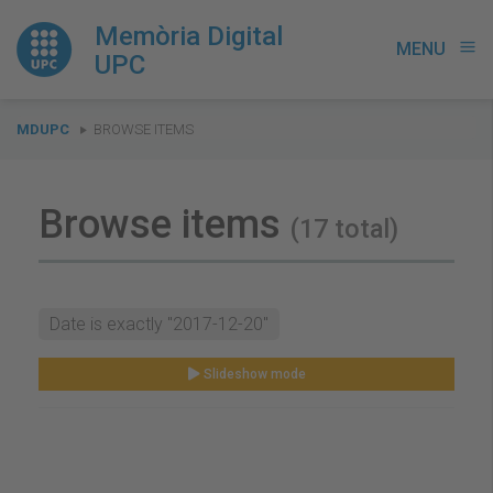
Memòria Digital
MENU
menu
UPC
You
MDUPC
BROWSE ITEMS
are
here:
Browse items
(17 total)
Date is exactly "2017-12-20"
Slideshow mode