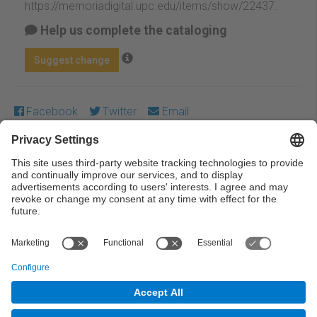
https://memoriadigital.upc.edu/items/show/22437
.
Help us complete the cataloging
Suggest change
Facebook
Twitter
Email
Except where otherwise noted, content on this work is
licensed under a Creative Commons license:
Attribution-
NonCommercial-NoDerivs 3.0 Spain
← Previous
Next →