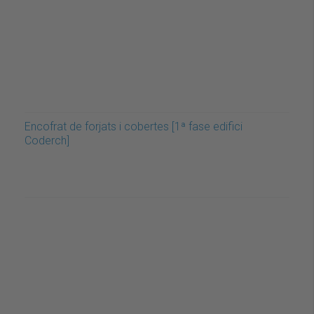
Encofrat de forjats i cobertes [1ª fase edifici
Coderch]