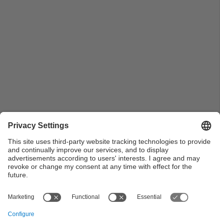
Encofrats del forjat i cobertes [1ª fase construcció
edifici Coderch]