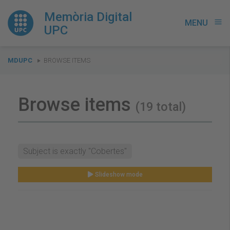
Memòria Digital
MENU
menu
UPC
You
MDUPC
BROWSE ITEMS
are
here:
Browse items
(19 total)
Subject is exactly "Cobertes"
Slideshow mode