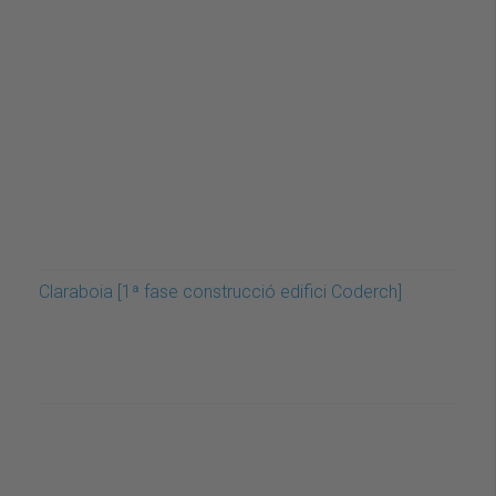
Claraboia [1ª fase construcció edifici Coderch]