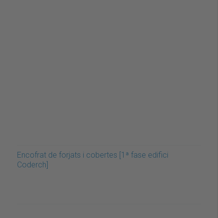
Encofrat de forjats i cobertes [1ª fase edifici
Coderch]