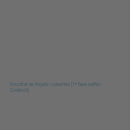
Encofrat de forjats i cobertes [1ª fase edifici
Coderch]