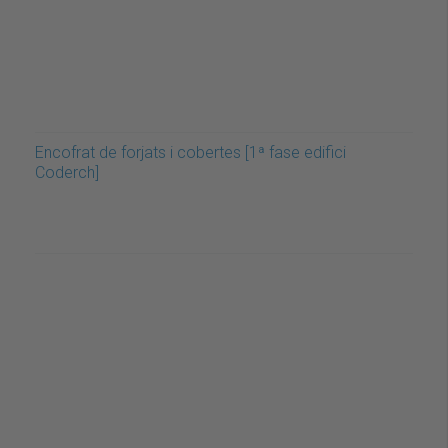
Encofrat de forjats i cobertes [1ª fase edifici
Coderch]