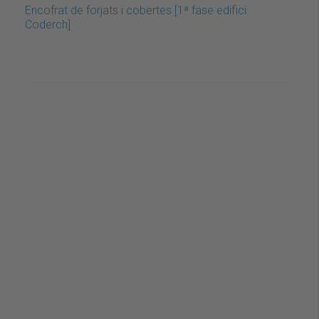
Encofrat de forjats i cobertes [1ª fase edifici
Coderch]