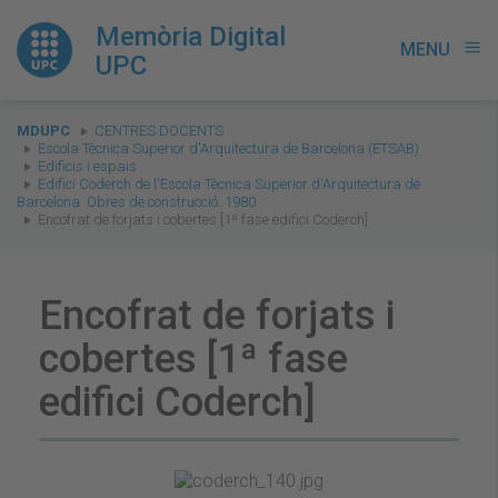
Memòria Digital
MENU
menu
UPC
You
MDUPC
CENTRES DOCENTS
are
Escola Tècnica Superior d'Arquitectura de Barcelona (ETSAB)
Edificis i espais
here:
Edifici Coderch de l'Escola Tècnica Superior d'Arquitectura de
Barcelona. Obres de construcció. 1980
Encofrat de forjats i cobertes [1ª fase edifici Coderch]
Encofrat de forjats i
cobertes [1ª fase
edifici Coderch]