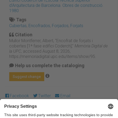
Edifici Coderch de l'Escola Tècnica Superior
d'Arquitectura de Barcelona. Obres de construcció.
1980
Tags
Cubiertas
,
Encofrados
,
Forjados
,
Forjats
Citation
Mullor Montferrer, Albert, “Encofrat de forjats i
cobertes [1ª fase edifici Coderch],”
Memòria Digital de
la UPC
, accessed August 8, 2026,
https://memoriadigital.upc.edu/items/show/95
.
Help us complete the cataloging
Suggest change
Facebook
Twitter
Email