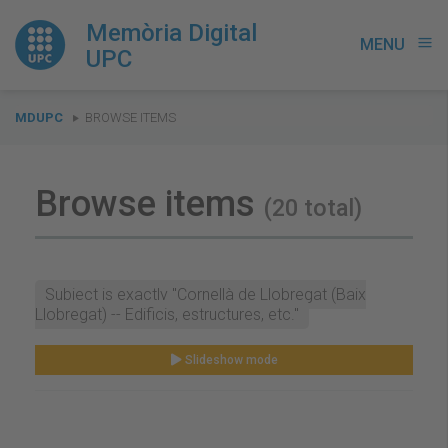
Memòria Digital
MENU
menu
UPC
You
MDUPC
BROWSE ITEMS
are
here:
Browse items
(20 total)
Subject is exactly "Cornellà de Llobregat (Baix
Llobregat) -- Edificis, estructures, etc."
Slideshow mode