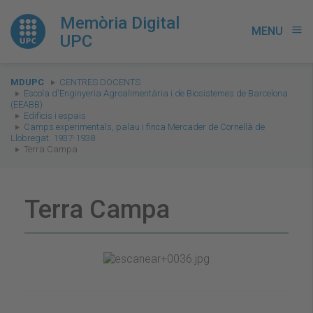
Memòria Digital
MENU
menu
UPC
You
MDUPC
CENTRES DOCENTS
are
Escola d'Enginyeria Agroalimentària i de Biosistemes de Barcelona
(EEABB)
here:
Edificis i espais
Camps experimentals, palau i finca Mercader de Cornellà de
Llobregat. 1937-1938
Terra Campa
Terra Campa