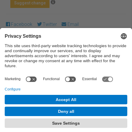
Suggest change
Facebook
Twitter
Email
Except where otherwise noted, content on this work is
licensed under a Creative Commons license:
Attribution-
NonCommercial-NoDerivs 3.0 Spain
← Previous
Next →
© UPC Universitat Politècnica de Catalunya ·
BarcelonaTech
Legal warning
Privacy settings