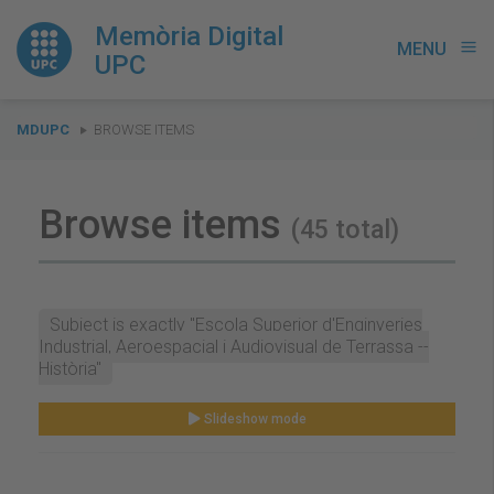
Memòria Digital
MENU
menu
UPC
You
MDUPC
BROWSE ITEMS
are
here:
Browse items
(45 total)
Subject is exactly "Escola Superior d'Enginyeries
Industrial, Aeroespacial i Audiovisual de Terrassa --
Història"
Slideshow mode