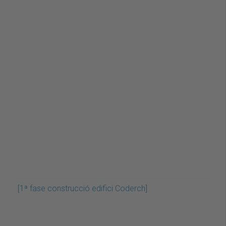
[1ª fase construcció edifici Coderch]