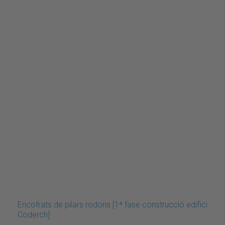
Encofrats de pilars rodons [1ª fase construcció edifici
Coderch]