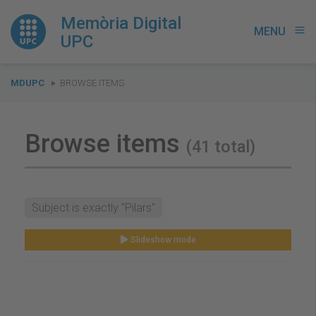
Memòria Digital
MENU
menu
UPC
You
MDUPC
BROWSE ITEMS
are
here:
Browse items
(41 total)
Subject is exactly "Pilars"
Slideshow mode