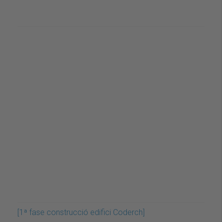
[1ª fase construcció edifici Coderch]