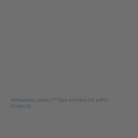
Armadures i pilars [1ª fase construcció edifici
Coderch]