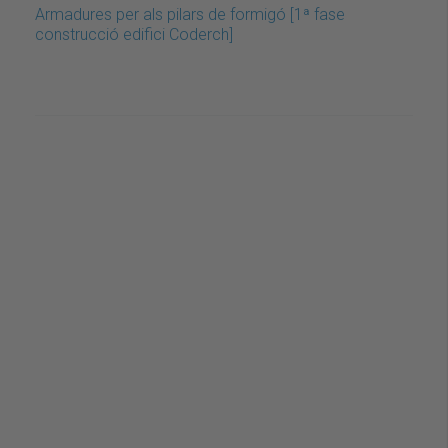
Armadures per als pilars de formigó [1ª fase
construcció edifici Coderch]