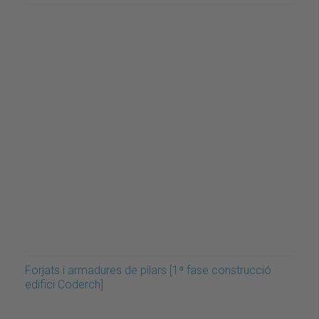
Forjats i armadures de pilars [1ª fase construcció
edifici Coderch]