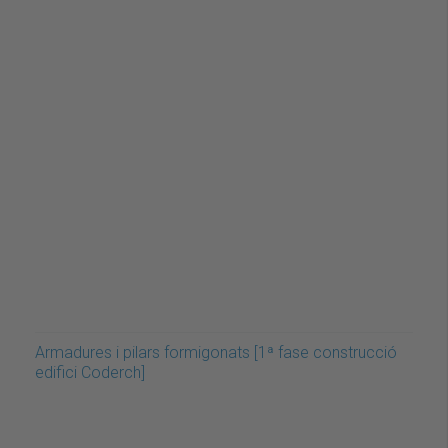
Armadures i pilars formigonats [1ª fase construcció
edifici Coderch]