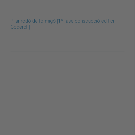
Pilar rodó de formigó [1ª fase construcció edifici
Coderch]