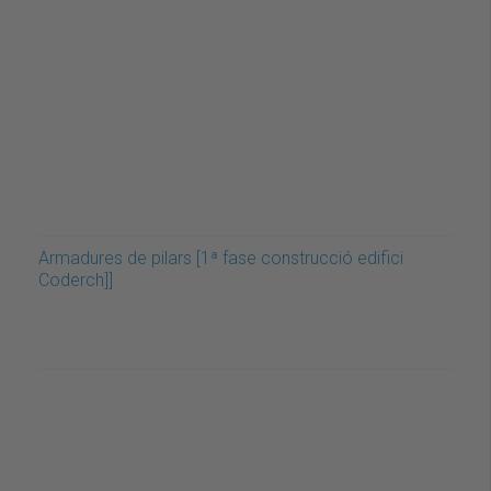
Armadures de pilars [1ª fase construcció edifici
Coderch]]