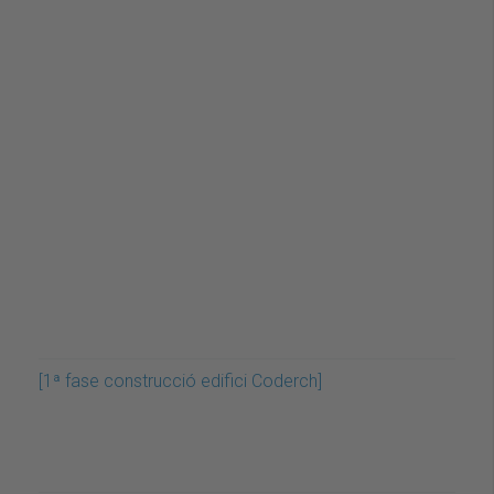
[1ª fase construcció edifici Coderch]