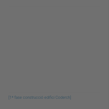
[1ª fase construcció edifici Coderch]