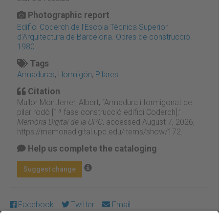
Photographic report
Edifici Coderch de l'Escola Tècnica Superior
d'Arquitectura de Barcelona. Obres de construcció.
1980
Tags
Armaduras
,
Hormigón
,
Pilares
Citation
Mullor Montferrer, Albert, “Armadura i formigonat de
pilar rodó [1ª fase construcció edifici Coderch],”
Memòria Digital de la UPC
, accessed August 7, 2026,
https://memoriadigital.upc.edu/items/show/172
.
Help us complete the cataloging
Suggest change
Facebook
Twitter
Email