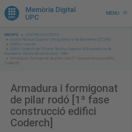
Memòria Digital
MENU
menu
UPC
You
MDUPC
CENTRES DOCENTS
are
Escola Tècnica Superior d'Arquitectura de Barcelona (ETSAB)
Edificis i espais
here:
Edifici Coderch de l'Escola Tècnica Superior d'Arquitectura de
Barcelona. Obres de construcció. 1980
Armadura i formigonat de pilar rodó [1ª fase construcció edifici
Coderch]
Armadura i formigonat
de pilar rodó [1ª fase
construcció edifici
Coderch]