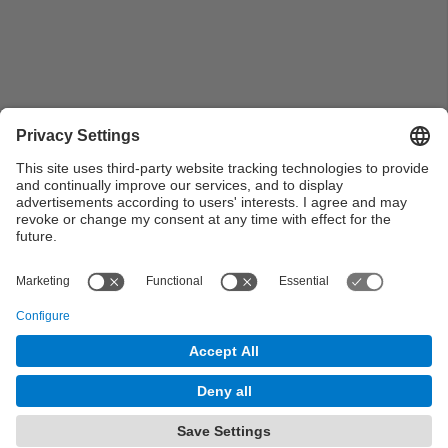
Jugadora de l'equip de la UdG botant la pilota cap al
camp contrari als Campionats de Catalunya
Universitaris de Bàsquet Femení
Page
of 4
Next Page
© UPC Universitat Politècnica de Catalunya ·
BarcelonaTech