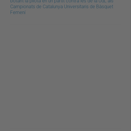
botant la pilota en un partit contra les de la UdL als
Campionats de Catalunya Universitaris de Bàsquet
Femení