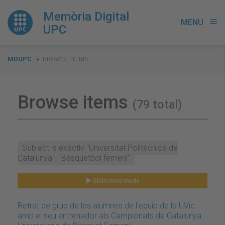
Memòria Digital
MENU
menu
UPC
You
MDUPC
BROWSE ITEMS
are
here:
Browse items
(79 total)
Subject is exactly "Universitat Politècnica de
Catalunya -- Basquetbol femení"
Slideshow mode
Retrat de grup de les alumnes de l'equip de la UVic
amb el seu entrenador als Campionats de Catalunya