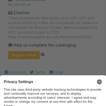
No identificat
Citation
“Dues components dels equips de la UdG i URV amb
la pilota entremig d'elles als Campionats de Catalunya
Universitaris de Bàsquet Femení,”
Memòria Digital de la
UPC
, accessed August 6, 2026,
https://memoriadigital.upc.edu/items/show/20593
.
Help us complete the cataloging
Suggest change
Facebook
Twitter
Email
Except where otherwise noted, content on this work is
licensed under a Creative Commons license:
Attribution-
NonCommercial-NoDerivs 3.0 Spain