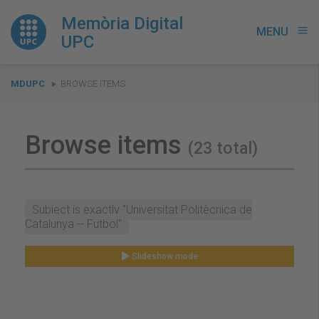
Memòria Digital
MENU
menu
UPC
You
MDUPC
BROWSE ITEMS
are
here:
Browse items
(23 total)
Subject is exactly "Universitat Politècnica de
Catalunya -- Futbol"
Slideshow mode