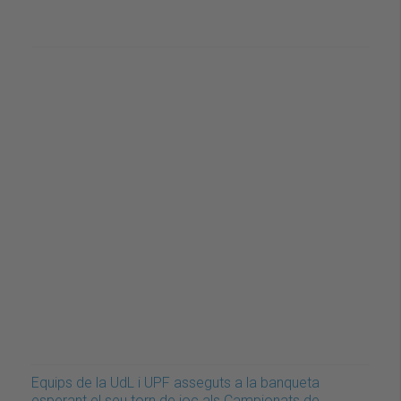
Equips de la UdL i UPF asseguts a la banqueta
esperant el seu torn de joc als Campionats de