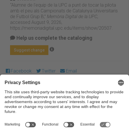
“Alumne de l'equip de la UPC a punt de tocar la pilota
amb el peu als Campionats de Catalunya Universitaris
de Futbol Grup B,”
Memòria Digital de la UPC
,
accessed August 9, 2026,
https://memoriadigital.upc.edu/items/show/20507
.
Help us complete the cataloging
Suggest change
Facebook
Twitter
Email
Except where otherwise noted, content on this work is
licensed under a Creative Commons license:
Attribution-
NonCommercial-NoDerivs 3.0 Spain