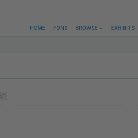
HOME
FONS
BROWSE
EXHIBITS

c"