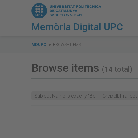
Memòria Digital UPC
You
are
MDUPC
BROWSE ITEMS
here:
Browse items
(14 total)
Subject Name is exactly "Belill i Creixell, Frances