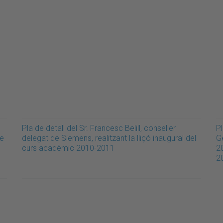
Pla de detall del Sr. Francesc Belill, conseller
Pl
de
delegat de Siemens, realitzant la lliçó inaugural del
G
curs acadèmic 2010-2011
2
2