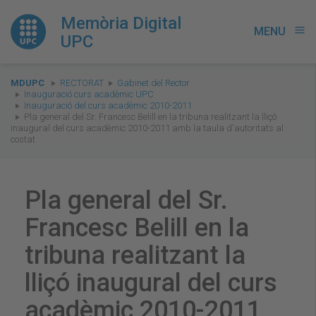
Memòria Digital
MENU
menu
UPC
You
MDUPC
RECTORAT
Gabinet del Rector
are
Inauguració curs acadèmic UPC
Inauguració del curs acadèmic 2010-2011
here:
Pla general del Sr. Francesc Belill en la tribuna realitzant la lliçó
inaugural del curs acadèmic 2010-2011 amb la taula d'autoritats al
costat
Pla general del Sr.
Francesc Belill en la
tribuna realitzant la
lliçó inaugural del curs
acadèmic 2010-2011