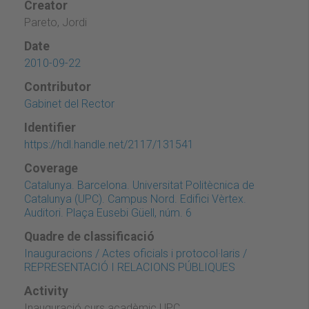
Creator
Pareto, Jordi
Date
2010-09-22
Contributor
Gabinet del Rector
Identifier
https://hdl.handle.net/2117/131541
Coverage
Catalunya. Barcelona. Universitat Politècnica de
Catalunya (UPC). Campus Nord. Edifici Vèrtex.
Auditori. Plaça Eusebi Güell, núm. 6
Quadre de classificació
Inauguracions / Actes oficials i protocol·laris /
REPRESENTACIÓ I RELACIONS PÚBLIQUES
Activity
Inauguració curs acadèmic UPC