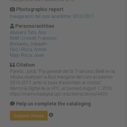
Photographic report
Inauguració del curs acadèmic 2010-2011
Persons/entities
Abelaira Tato, Ana
Belill i Creixell, Francesc
Boixareu, Joaquim
Giró i Roca, Antoni
Majó Roca, Joan
Citation
Pareto, Jordi, “Pla general del Sr. Francesc Belill en la
tribuna realitzant la lliçó inaugural del curs acadèmic
2010-2011 amb la taula d'autoritats al costat,”
Memòria Digital de la UPC
, accessed August 7, 2026,
https://memoriadigital.upc.edu/items/show/4433
.
Help us complete the cataloging
Suggest change