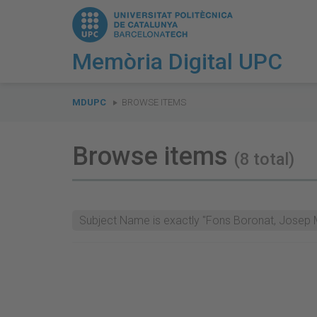
Memòria Digital UPC
You
are
MDUPC
BROWSE ITEMS
here:
Browse items
(8 total)
Subject Name is exactly "Fons Boronat, Josep 