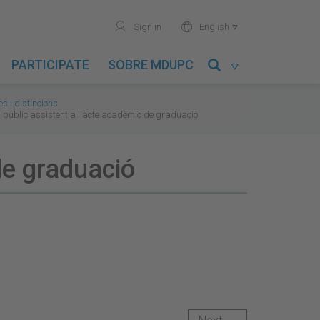
user
world
Sign in
English

PARTICIPATE
SOBRE MDUPC

 i distincions
el públic assistent a l'acte acadèmic de graduació
 de graduació