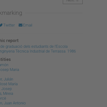
Next →
okmarking
Twitter
Email
ic report
e graduació dels estudiants de l'Escola
Enginyeria Tècnica Industrial de Terrassa. 1986
tities
Ramón
Josep Maria
, Julián
 José María
, Josep
, Mireia
ercè
n, Juan Antonio