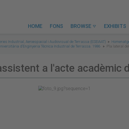
HOME
FONS
BROWSE
EXHIBITS

eries Industrial, Aeroespacial i Audiovisual de Terrassa (ESEIAAT)
Homenatges
iversitària d’Enginyeria Tècnica Industrial de Terrassa. 1986
Pla lateral d
 assistent a l'acte acadèmic