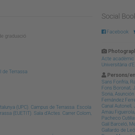
Social Bo
Facebook
 de graduació
Photograph
Acte acadèmic d
Universitària d’
al de Terrassa
Persons/en
Sans Fonfría, 
Fons Boronat, 
Soria, Asunción
Fernández Ferrer
Canal Autonell,
Catalunya (UPC). Campus de Terrassa. Escola
Arnau Figuerola
errassa (EUETIT). Sala d'Actes. Carrer Colom,
Pacheco Cutillas
Galí Barceló, M
Gallardo de Leó