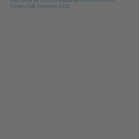
membres de l'estand Aigües de Barcelona en el
Fòrum FME-Empresa 2023