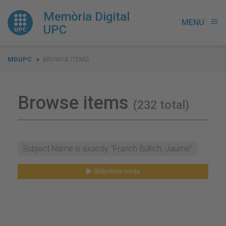
Memòria Digital
MENU
menu
UPC
You
MDUPC
BROWSE ITEMS
are
here:
Browse items
(232 total)
Subject Name is exactly "Franch Bullich, Jaume"
Slideshow mode