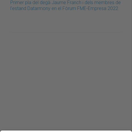
Primer pla del degà Jaume Franch i dels membres de
l'estand Datarmony en el Fòrum FME-Empresa 2022