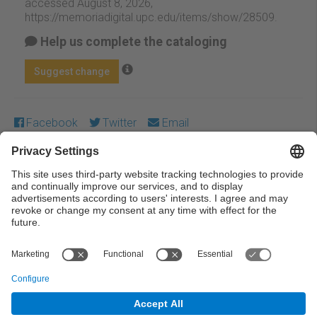
accessed August 8, 2026,
https://memoriadigital.upc.edu/items/show/28509
.
Help us complete the cataloging
Suggest change
Facebook
Twitter
Email
Except where otherwise noted, content on this work is
licensed under a Creative Commons license:
Attribution-
NonCommercial-NoDerivs 4.0 Generic
← Previous
Next →