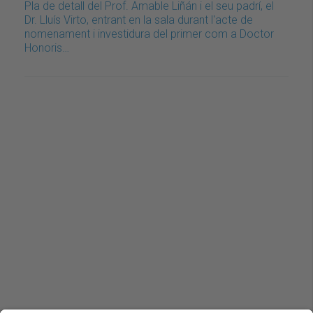
Pla de detall del Prof. Amable Liñán i el seu padrí, el
Dr. Lluís Virto, entrant en la sala durant l'acte de
nomenament i investidura del primer com a Doctor
Honoris…