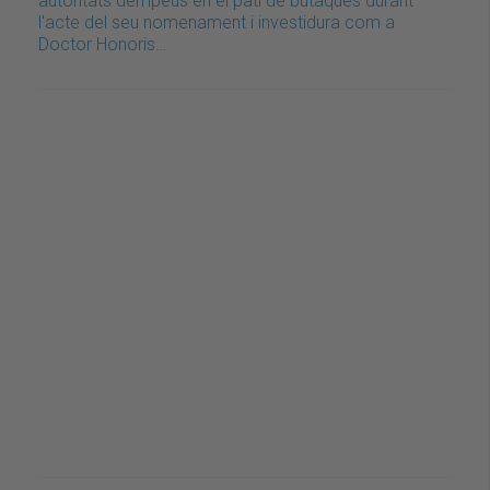
autoritats dempeus en el pati de butaques durant
l'acte del seu nomenament i investidura com a
Doctor Honoris…