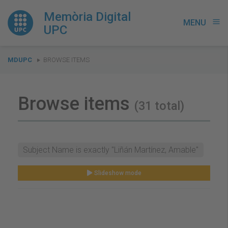
Memòria Digital
MENU
menu
UPC
You
MDUPC
BROWSE ITEMS
are
here:
Browse items
(31 total)
Subject Name is exactly "Liñán Martínez, Amable"
Slideshow mode