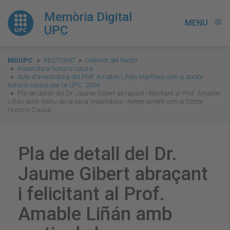
Memòria Digital
MENU
menu
UPC
You
MDUPC
RECTORAT
Gabinet del Rector
are
Investidura honoris causa
Acte d'investidura del Prof. Amable Liñán Martínez com a doctor
here:
honoris causa per la UPC. 2004
Pla de detall del Dr. Jaume Gibert abraçant i felicitant al Prof. Amable
Liñán amb motiu de la seva investidura i nomenament com a Doctor
Honoris Causa
Pla de detall del Dr.
Jaume Gibert abraçant
i felicitant al Prof.
Amable Liñán amb