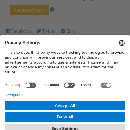
Suggest change
Facebook
Twitter
Email
Except where otherwise noted, content on this work is
licensed under a Creative Commons license:
Attribution-
NonCommercial-NoDerivs 3.0 Spain
← Previous
Next →
© UPC Universitat Politècnica de Catalunya ·
BarcelonaTech