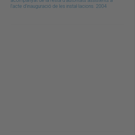
acompanyat de la resta d'autoritats assistents a
l'acte d'inauguració de les instal·lacions. 2004