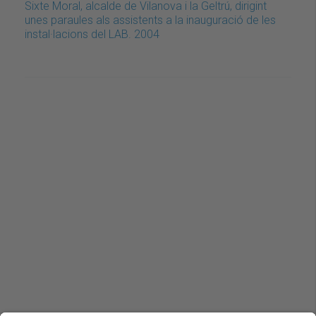
Sixte Moral, alcalde de Vilanova i la Geltrú, dirigint
unes paraules als assistents a la inauguració de les
instal·lacions del LAB. 2004