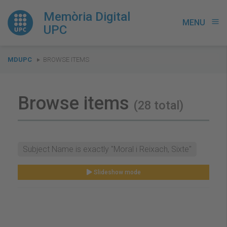
Memòria Digital
MENU
menu
UPC
You
MDUPC
BROWSE ITEMS
are
here:
Browse items
(28 total)
Subject Name is exactly "Moral i Reixach, Sixte"
Slideshow mode