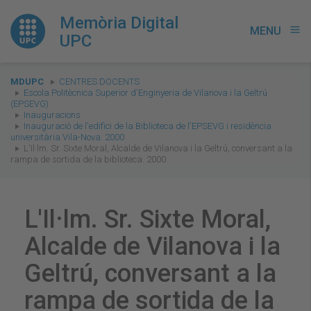
Memòria Digital
MENU
menu
UPC
You
MDUPC
CENTRES DOCENTS
are
Escola Politècnica Superior d'Enginyeria de Vilanova i la Geltrú
(EPSEVG)
here:
Inauguracions
Inauguració de l'edifici de la Biblioteca de l'EPSEVG i residència
universitària Vila-Nova. 2000
L'Il·lm. Sr. Sixte Moral, Alcalde de Vilanova i la Geltrú, conversant a la
rampa de sortida de la biblioteca. 2000
L'Il·lm. Sr. Sixte Moral,
Alcalde de Vilanova i la
Geltrú, conversant a la
rampa de sortida de la