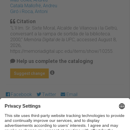
Català Mallofré, Andreu
Giró i Roca, Antoni
Citation
“L'Il·lm. Sr. Sixte Moral, Alcalde de Vilanova i la Geltrú,
conversant a la rampa de sortida de la biblioteca.
2000,”
Memòria Digital de la UPC
, accessed August 8,
2026,
https://memoriadigital.upc.edu/items/show/10255
.
Help us complete the cataloging
Suggest change
Facebook
Twitter
Email
Except where otherwise noted, content on this work is
licensed under a Creative Commons license:
Attribution-