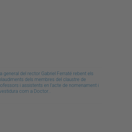
a general del rector Gabriel Ferraté rebent els
plaudiments dels membres del claustre de
rofessors i assistents en l'acte de nomenament i
nvestidura com a Doctor…