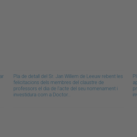
ar
Pla de detall del Sr. Jan Willem de Leeuw rebent les
Pl
felicitacions dels membres del claustre de
a
professors el dia de l'acte del seu nomenament i
p
investidura com a Doctor…
i