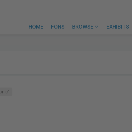
HOME
FONS
BROWSE
EXHIBITS

onio"