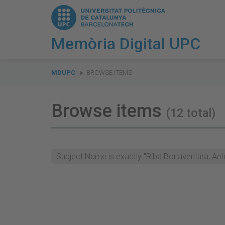
Memòria Digital UPC
You
are
MDUPC
BROWSE ITEMS
here:
Browse items
(12 total)
Subject Name is exactly "Riba Bonaventura, Ant