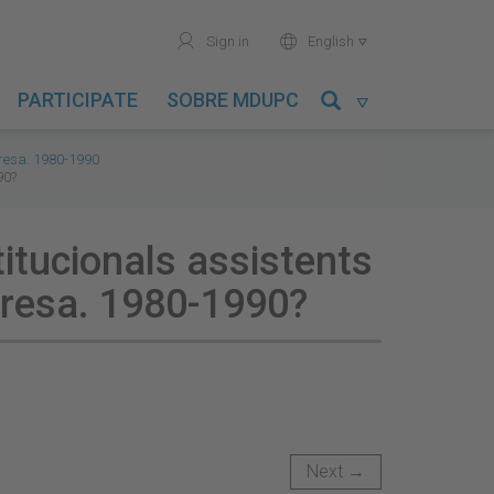
user
world
Sign in
English

PARTICIPATE
SOBRE MDUPC

resa. 1980-1990
90?
titucionals assistents
anresa. 1980-1990?
Next →