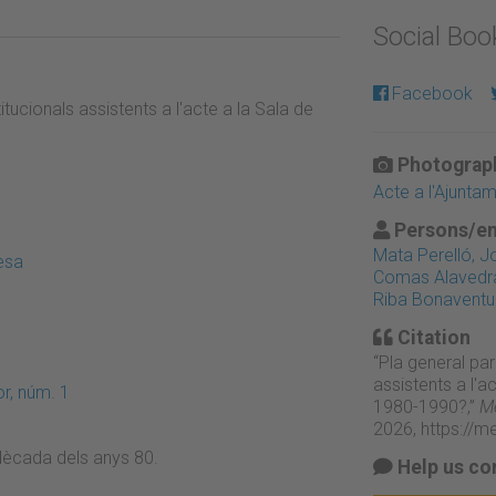
Social Bo
Facebook
itucionals assistents a l'acte a la Sala de
Photograph
Acte a l'Ajunt
Persons/en
Mata Perelló, J
esa
Comas Alavedra
Riba Bonaventur
Citation
“Pla general par
assistents a l'a
r, núm. 1
1980-1990?,”
Me
2026,
https://m
a dècada dels anys 80.
Help us co