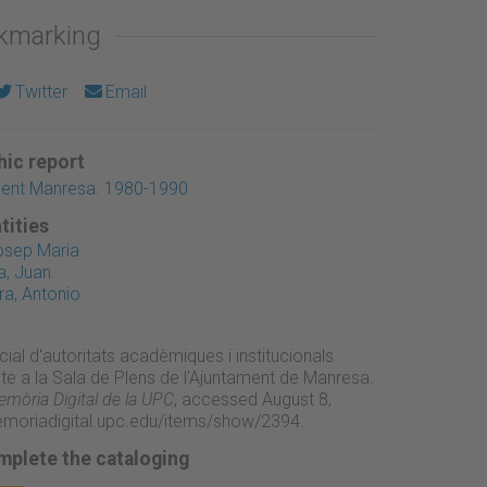
okmarking
Twitter
Email
ic report
ament Manresa. 1980-1990
tities
osep Maria
, Juan
a, Antonio
cial d'autoritats acadèmiques i institucionals
cte a la Sala de Plens de l'Ajuntament de Manresa.
mòria Digital de la UPC
, accessed August 8,
emoriadigital.upc.edu/items/show/2394
.
mplete the cataloging