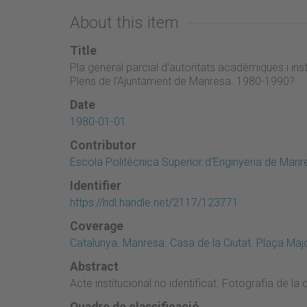
About this item
Title
Pla general parcial d'autoritats acadèmiques i inst
Plens de l'Ajuntament de Manresa. 1980-1990?
Date
1980-01-01
Contributor
Escola Politècnica Superior d'Enginyeria de Manr
Identifier
https://hdl.handle.net/2117/123771
Coverage
Catalunya. Manresa. Casa de la Ciutat. Plaça Majo
Abstract
Acte institucional no identificat. Fotografia de l
Quadre de classificació