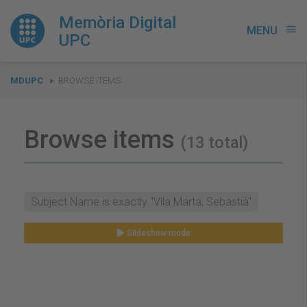
Memòria Digital
MENU
menu
UPC
You
MDUPC
BROWSE ITEMS
are
here:
Browse items
(13 total)
Subject Name is exactly "Vila Marta, Sebastià"
Slideshow mode