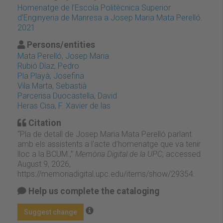
Homenatge de l’Escola Politècnica Superior
d’Enginyeria de Manresa a Josep Maria Mata Perelló.
2021
Persons/entities
Mata Perelló, Josep Maria
Rubió Díaz, Pedro
Pla Playà, Josefina
Vila Marta, Sebastià
Parcerisa Duocastella, David
Heras Cisa, F. Xavier de las
Citation
“Pla de detall de Josep Maria Mata Perelló parlant
amb els assistents a l'acte d'homenatge que va tenir
lloc a la BCUM.,”
Memòria Digital de la UPC
, accessed
August 9, 2026,
https://memoriadigital.upc.edu/items/show/29354
.
Help us complete the cataloging
Suggest change