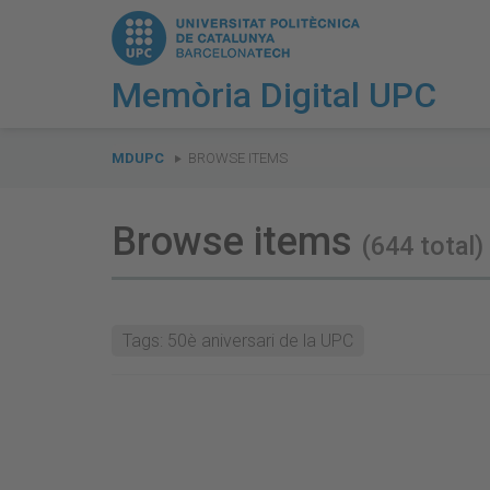
Memòria Digital UPC
You
are
MDUPC
BROWSE ITEMS
here:
Browse items
(644 total)
Tags: 50è aniversari de la UPC