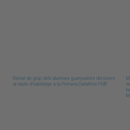
Retrat de grup dels alumnes guanyadors del premi
M
al repte d'habitatge a la Primera Datathon FME
t
t
M