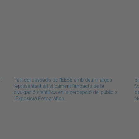
t
Part del passadís de l'EEBE amb deu imatges
E
representant artísticament l'impacte de la
M
divulgació científica en la percepció del públic a
d
l'Exposició Fotogràfica…
N