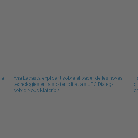
 a
Ana Lacasta explicant sobre el paper de les noves
P
tecnologies en la sostenibilitat als UPC Diàlegs
d'
sobre Nous Materials
ca
l