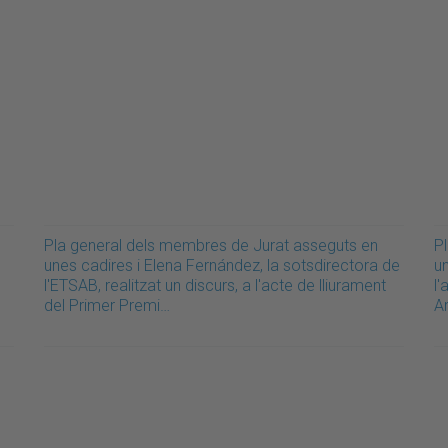
Pla general dels membres de Jurat asseguts en
P
unes cadires i Elena Fernández, la sotsdirectora de
u
l'ETSAB, realitzat un discurs, a l'acte de lliurament
l'
del Primer Premi…
A