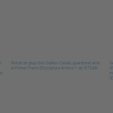
b
Retrat de grup d'en Guillem Carabí, guardonat amb
G
el Primer Premi d'Escriptura Archive 1 de l'ETSAB.
d'
te
m
l'