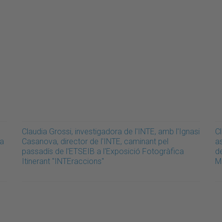
Claudia Grossi, investigadora de l'INTE, amb l'Ignasi
Cl
ra
Casanova, director de l'INTE, caminant pel
a
passadís de l'ETSEIB a l'Exposició Fotogràfica
de
Itinerant "INTEraccions"
M