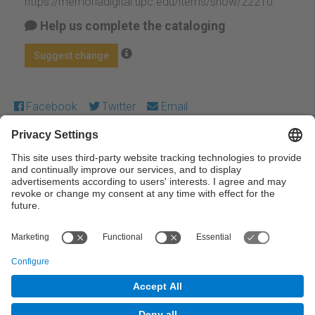
https://memoriadigital.upc.edu/items/show/22210
.
Help us complete the cataloging
Suggest change
Facebook
Twitter
Email
Except where otherwise noted, content on this work is
licensed under a Creative Commons license:
Attribution-
NonCommercial-NoDerivs 3.0 Spain
← Previous
Next →