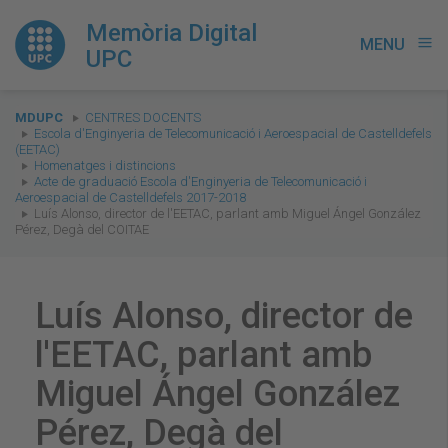
Memòria Digital
MENU
menu
UPC
You
MDUPC
CENTRES DOCENTS
are
Escola d'Enginyeria de Telecomunicació i Aeroespacial de Castelldefels
(EETAC)
here:
Homenatges i distincions
Acte de graduació Escola d'Enginyeria de Telecomunicació i
Aeroespacial de Castelldefels 2017-2018
Luís Alonso, director de l'EETAC, parlant amb Miguel Ángel González
Pérez, Degà del COITAE
Luís Alonso, director de
l'EETAC, parlant amb
Miguel Ángel González
Pérez, Degà del