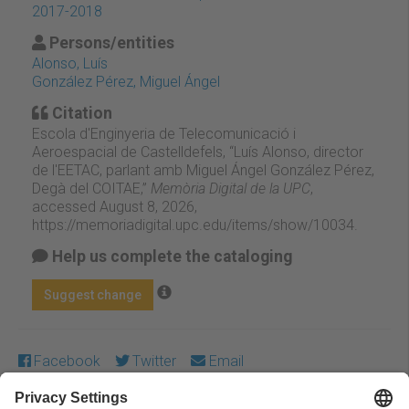
2017-2018
Persons/entities
Alonso, Luís
González Pérez, Miguel Ángel
Citation
Escola d'Enginyeria de Telecomunicació i
Aeroespacial de Castelldefels, “Luís Alonso, director
de l'EETAC, parlant amb Miguel Ángel González Pérez,
Degà del COITAE,”
Memòria Digital de la UPC
,
accessed August 8, 2026,
https://memoriadigital.upc.edu/items/show/10034
.
Help us complete the cataloging
Suggest change
Facebook
Twitter
Email