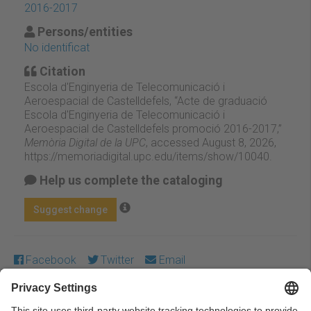
2016-2017
Persons/entities
No identificat
Citation
Escola d'Enginyeria de Telecomunicació i
Aeroespacial de Castelldefels, “Acte de graduació
Escola d'Enginyeria de Telecomunicació i
Aeroespacial de Castelldefels promoció 2016-2017,”
Memòria Digital de la UPC
, accessed August 8, 2026,
https://memoriadigital.upc.edu/items/show/10040
.
Help us complete the cataloging
Suggest change
Facebook
Twitter
Email