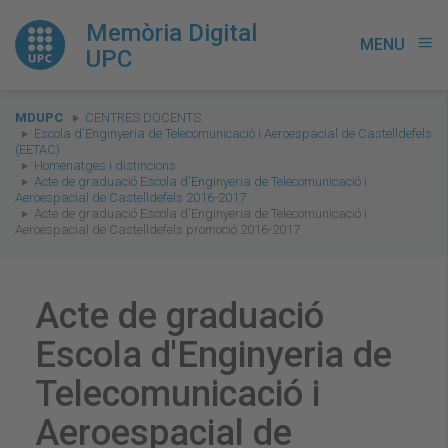
Memòria Digital
MENU
menu
UPC
You
MDUPC
CENTRES DOCENTS
are
Escola d'Enginyeria de Telecomunicació i Aeroespacial de Castelldefels
(EETAC)
here:
Homenatges i distincions
Acte de graduació Escola d'Enginyeria de Telecomunicació i
Aeroespacial de Castelldefels 2016-2017
Acte de graduació Escola d'Enginyeria de Telecomunicació i
Aeroespacial de Castelldefels promoció 2016-2017
Acte de graduació
Escola d'Enginyeria de
Telecomunicació i
Aeroespacial de