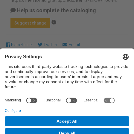
https://memoriadigital.upc.edu/items/show/10044
.
Help us complete the cataloging
Suggest change
Facebook
Twitter
Email
Except where otherwise noted, content on this work is
licensed under a Creative Commons license:
Attribution-
NonCommercial-NoDerivs 3.0 Spain
← Previous
Next →