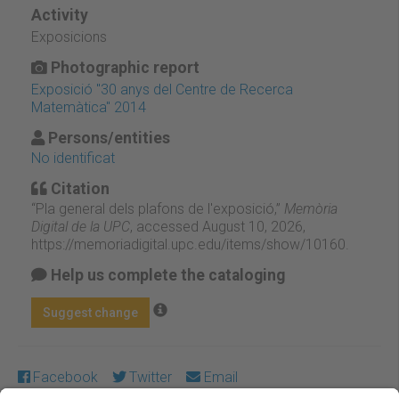
Activity
Exposicions
Photographic report
Exposició "30 anys del Centre de Recerca
Matemàtica" 2014
Persons/entities
No identificat
Citation
“Pla general dels plafons de l'exposició,”
Memòria
Digital de la UPC
, accessed August 10, 2026,
https://memoriadigital.upc.edu/items/show/10160
.
Help us complete the cataloging
Suggest change
Facebook
Twitter
Email