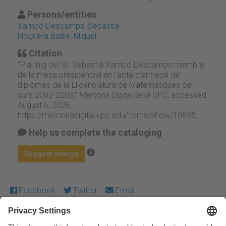
Persons/entities
Xambó Descamps, Sebastià
Noguera Batlle, Miquel
Citation
“Pla mig del Sr. Sebastià Xambó Descamps membre
de la mesa presidencial en l'acte d'entrega de
diplomes de la Llicenciatura de Matemàtiques del
curs 2002-2003,”
Memòria Digital de la UPC
, accessed
August 6, 2026,
https://memoriadigital.upc.edu/items/show/10695
.
Help us complete the cataloging
Suggest change
Facebook
Twitter
Email