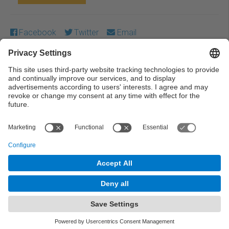
Facebook
Twitter
Email
Except where otherwise noted, content on this work is
licensed under a Creative Commons license:
Attribution-
NonCommercial-NoDerivs 3.0 Spain
← Previous
Next →
© UPC Universitat Politècnica de Catalunya ·
BarcelonaTech
Legal warning
Privacy settings