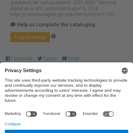
graduació del curs acadèmic 2005-2006,”
Memòria
Digital de la UPC
, accessed August 9, 2026,
https://memoriadigital.upc.edu/items/show/11031
.
Help us complete the cataloging
Suggest change
Facebook
Twitter
Email
Except where otherwise noted, content on this work is
licensed under a Creative Commons license:
Attribution-
NonCommercial-NoDerivs 3.0 Spain
← Previous
Next →