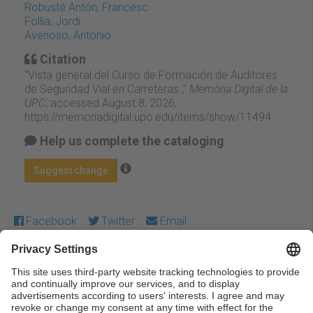
Robusté Antón, Francesc
Follia, Jordi
Avenoso, Antonio
Citation
“Vista general del Curso de Formación de Auditores
de Seguridad Vial en Carreteras.,”
Memòria Digital de la
UPC
, accessed August 8, 2026,
https://memoriadigital.upc.edu/items/show/11494
.
Help us complete the cataloging
Suggest change
Facebook
Twitter
Email
Except where otherwise noted, content on this work is
licensed under a Creative Commons license:
Attribution-